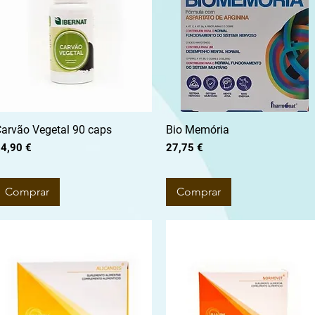
arvão Vegetal 90 caps
Bio Memória
reço
Preço
4,90 €
27,75 €
Comprar
Comprar