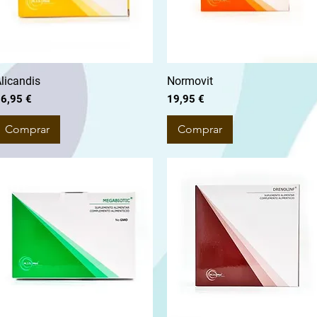
licandis
Normovit
reço
Preço
6,95 €
19,95 €
Comprar
Comprar