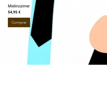
Mielinzaimer
Preço
54,95 €
Comprar
 livro de reclamações eletrónico.