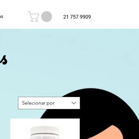
os
21 757 9909
s
Selecionar por