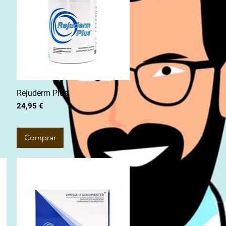
Rejuderm Plus
Preço
24,95 €
Comprar