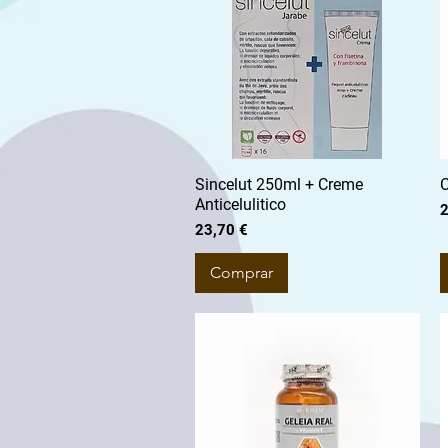
Sincelut 250ml + Creme
C
Anticelulitico
P
2
Preço
23,70 €
Comprar