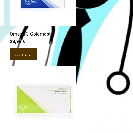
Omega-3 Goldmaster
Preço
23,95 €
Comprar